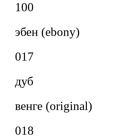
100
эбен (ebony)
017
дуб
венге (original)
018